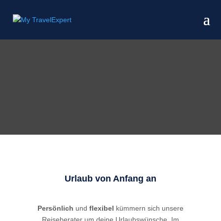
Urlaub von Anfang an
Persönlich
und
flexibel
kümmern sich unsere
Reiseberater um deine Urlaubswünsche. Im