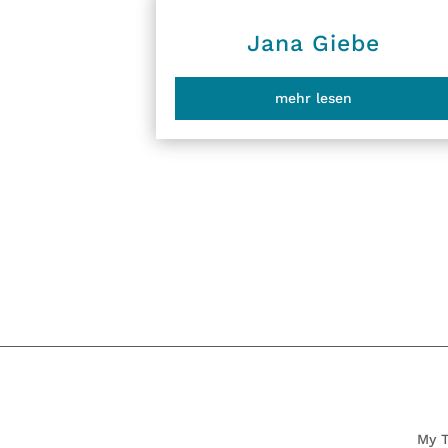
Jana Giebe
mehr lesen
My T