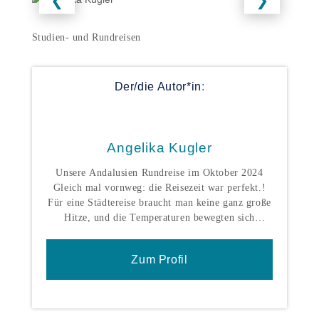
Studien- und Rundreisen
Der/die Autor*in
:
Angelika Kugler
Unsere Andalusien Rundreise im Oktober 2024
Gleich mal vornweg: die Reisezeit war perfekt.!
Für eine Städtereise braucht man keine ganz große
Hitze, und die Temperaturen bewegten sich
zwischen 22 und 26 Grad. Perfekt. Wir begannen
unsere Reise in Malaga. Die Stadt hat uns sehr gut
Zum Profil
gefallen. Besichtigt haben wir u.a. das Distrito
Centro, die Santa Iglesia Catedral, den Plaza
Mayor, die Alcazaba und das Castillo de
Gibralfaro. Wir haben uns auch durch die Altstadt