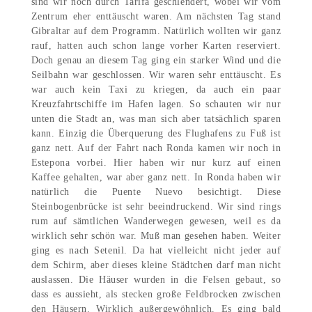
sind wir noch durch Tarifa geschlendert, wobei wir vom
Zentrum eher enttäuscht waren. Am nächsten Tag stand
Gibraltar auf dem Programm. Natürlich wollten wir ganz
rauf, hatten auch schon lange vorher Karten reserviert.
Doch genau an diesem Tag ging ein starker Wind und die
Seilbahn war geschlossen. Wir waren sehr enttäuscht. Es
war auch kein Taxi zu kriegen, da auch ein paar
Kreuzfahrtschiffe im Hafen lagen. So schauten wir nur
unten die Stadt an, was man sich aber tatsächlich sparen
kann. Einzig die Überquerung des Flughafens zu Fuß ist
ganz nett. Auf der Fahrt nach Ronda kamen wir noch in
Estepona vorbei. Hier haben wir nur kurz auf einen
Kaffee gehalten, war aber ganz nett. In Ronda haben wir
natürlich die Puente Nuevo besichtigt. Diese
Steinbogenbrücke ist sehr beeindruckend. Wir sind rings
rum auf sämtlichen Wanderwegen gewesen, weil es da
wirklich sehr schön war. Muß man gesehen haben. Weiter
ging es nach Setenil. Da hat vielleicht nicht jeder auf
dem Schirm, aber dieses kleine Städtchen darf man nicht
auslassen. Die Häuser wurden in die Felsen gebaut, so
dass es aussieht, als stecken große Feldbrocken zwischen
den Häusern. Wirklich außergewöhnlich. Es ging bald