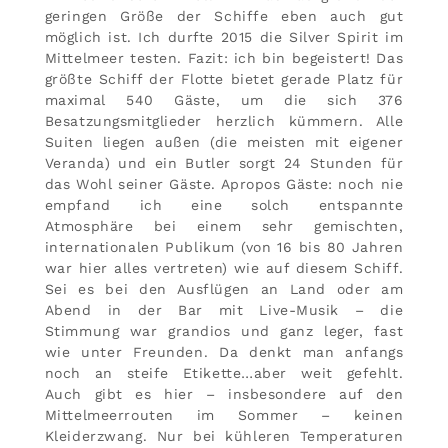
geringen Größe der Schiffe eben auch gut
möglich ist. Ich durfte 2015 die Silver Spirit im
Mittelmeer testen. Fazit: ich bin begeistert! Das
größte Schiff der Flotte bietet gerade Platz für
maximal 540 Gäste, um die sich 376
Besatzungsmitglieder herzlich kümmern. Alle
Suiten liegen außen (die meisten mit eigener
Veranda) und ein Butler sorgt 24 Stunden für
das Wohl seiner Gäste. Apropos Gäste: noch nie
empfand ich eine solch entspannte
Atmosphäre bei einem sehr gemischten,
internationalen Publikum (von 16 bis 80 Jahren
war hier alles vertreten) wie auf diesem Schiff.
Sei es bei den Ausflügen an Land oder am
Abend in der Bar mit Live-Musik – die
Stimmung war grandios und ganz leger, fast
wie unter Freunden. Da denkt man anfangs
noch an steife Etikette…aber weit gefehlt.
Auch gibt es hier – insbesondere auf den
Mittelmeerrouten im Sommer – keinen
Kleiderzwang. Nur bei kühleren Temperaturen