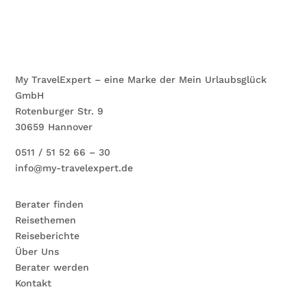
Eigentlich unnötig zu erwähnen, dass die Auswahl
an kulinarischen Köstlichkeiten an Bord denen in
einem Sterne-Restaurant in nichts nachstehen.
Zudem genießen Sie einen angenehmen All-
Inclusive-Lifestyle, denn neben Trinkgeldern sind
My TravelExpert – eine Marke der Mein Urlaubsglück
auch nahezu alle Getränke in feinster Qualität im
Reisepreis inbegriffen. Am meisten begeistert hat
GmbH
mich die Tatsache, dass mich der Butler, mit dem
Rotenburger Str. 9
ich am Ankunftstage nur 10 Minuten in meiner
30659 Hannover
Suite gesprochen habe (während er mir alles im
0511 / 51 52 66 – 30
Detail erklärt und gezeigt hat), am
darauffolgenden Morgen wie selbstverständlich mit
info@my-travelexpert.de
einem freundlichen „Good Morning Steffen! How
are you today?“ auf dem Kabinengang begrüßte…
Berater finden
Ich werde wiederkommen! Probieren Sie es auch
Reisethemen
einmal aus
Reiseberichte
Über Uns
Berater werden
Kontakt