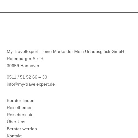
mit seiner hervorragend erhaltenen Altstadt und
Vigo, lebendige Hafenstadt und Tor zu den Islas
Cíes, zeigten die Vielseitigkeit Galiciens – von
Kultur bis Natur. Höhepunkt: Santiago de
Compostela & der Jakobsweg Der emotionale
Höhepunkt der Reise war ohne Zweifel Santiago
de Compostela. Die Stadt ist Ziel des
weltberühmten Jakobsweges und strahlt eine ganz
My TravelExpert – eine Marke der Mein Urlaubsglück GmbH
besondere Atmosphäre aus. Schon beim Betreten
Rotenburger Str. 9
der Altstadt spürt man die Geschichte und
30659 Hannover
Spiritualität dieses Ortes. Zu den Höhepunkten
zählen: die Kathedrale von Santiago de
0511 / 51 52 66 – 30
Compostela der Praza do Obradoiro die engen
info@my-travelexpert.de
Gassen der Altstadt (UNESCO-Weltkulturerbe)
Besonders eindrucksvoll war es, Teilstücke des
Jakobsweges selbst zu gehen und den Pilgern aus
Berater finden
aller Welt zu begegnen – ein bewegendes und
Reisethemen
nachhaltiges Erlebnis. Fazit Diese Rundreise durch
Reiseberichte
Nordspanien ist ideal für Reisende, die:
Über Uns
landschaftliche Vielfalt lieben authentische
Berater werden
Regionen entdecken möchten Kultur, Natur und
Kontakt