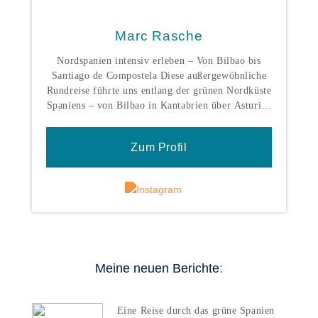
Marc Rasche
Nordspanien intensiv erleben – Von Bilbao bis
Santiago de Compostela Diese außergewöhnliche
Rundreise führte uns entlang der grünen Nordküste
Spaniens – von Bilbao in Kantabrien über Asturien
und Galicien bis nach Santiago de Compostela. Die
gesamte Strecke wurde komfortabel mit dem PKW
Zum Profil
zurückgelegt, was maximale Flexibilität und
zahlreiche spontane Stopps ermöglichte. Der
Rückflug erfolgte ab La Coruña. Startpunkt:
Bilbao & Kantabrien Unsere Reise begann in
Bilbao, einer Stadt, die Tradition und Moderne
perfekt verbindet. Das weltberühmte Guggenheim-
Museum ist ein architektonisches Highlight und
allein schon die Reise wert. Weiter ging es nach
Meine neuen Berichte
:
Santander, die elegante Hauptstadt Kantabriens.
Hier begeistern Sehenswürdigkeiten wie: die
Halbinsel Magdalena die Kathedrale von Santander
Eine Reise durch das grüne Spanien
die herrlichen Strandpromenaden und Stadtstrände