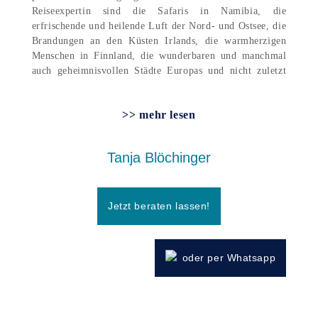
Reiseexpertin sind die Safaris in Namibia, die
erfrischende und heilende Luft der Nord- und Ostsee, die
Brandungen an den Küsten Irlands, die warmherzigen
Menschen in Finnland, die wunderbaren und manchmal
auch geheimnisvollen Städte Europas und nicht zuletzt
die atemberaubenden Gipfel der österreichischen und
südtirolerischen Berge und vieles mehr.
>> mehr lesen
Außerdem biete Ich jedes Jahr mindestens eine
Gruppenreise zu verblüffenden Zielen der Welt an, bei
denen man vieles bestaunen und lernen kann, ein Erlebnis
Tanja Blöchinger
das man nie vergessen wird.
All diese Fähigkeiten weiß ich gezielt umzusetzen und
Sie in den perfekten und erholsamen Urlaub zu buchen.
Egal ob großes Budget oder kleines Budget, bei mir sind
Jetzt beraten lassen!
sie immer an der richtigen Adresse.
Zögern Sie nicht und kontaktieren Sie mich über
Facebook, Instagram, E-Mail oder per WhatsApp-
oder per Whatsapp
Nachricht!