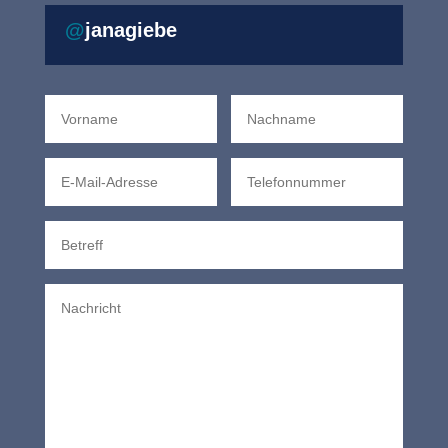
doch sie vermisste das Reisebüro und die Vielseitigkeit
sehr schnell.
@
janagiebe
2008 IHK Abschluss Tourismusfachwirtin in München
2000 Berufseinstieg ins Reisebüro als Quereinsteigerin
1996 Abschluss Kauffrau im Einzelhandel
1993 Abschluss Realschule – Umzug nach München
1976 geboren im schönen Sachsen bei Dresden ~
Reflektor 4/6